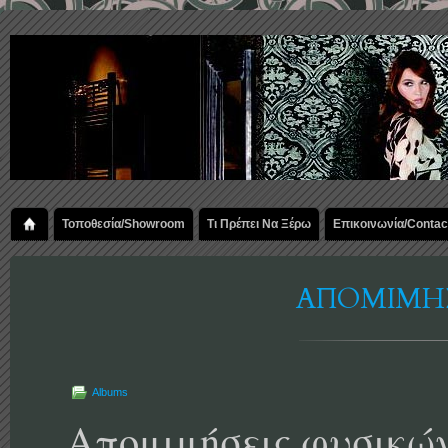
Τοποθεσία/Showroom
Τι Πρέπει Να Ξέρω
Επικοινωνία/Contac
ΑΠΟΜΙΜΗΣ
Albums
Απομιμήσεις φυσικώ