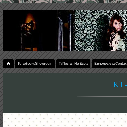
Τοποθεσία/Showroom
Τι Πρέπει Να Ξέρω
Επικοινωνία/Contac
KT-