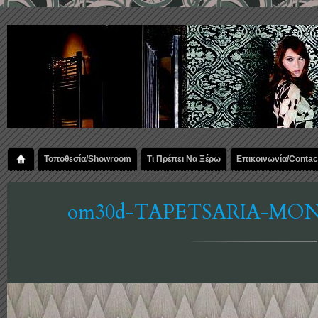
Τοποθεσία/Showroom
Τι Πρέπει Να Ξέρω
Επικοινωνία/Contac
om30d-TAPETSARIA-MON