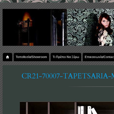
Τοποθεσία/Showroom
Τι Πρέπει Να Ξέρω
Επικοινωνία/Contac
CR21-70007-TAPETSARIA-