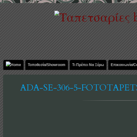
Τοποθεσία/Showroom
Τι Πρέπει Να Ξέρω
Επικοινωνία/C
ADA-SE-306-5-FOTOTAPE